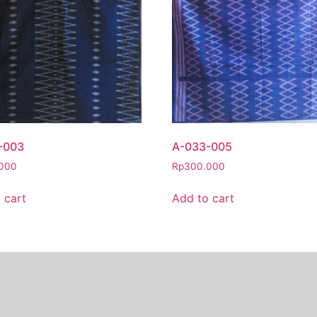
-003
A-033-005
000
Rp
300.000
 cart
Add to cart