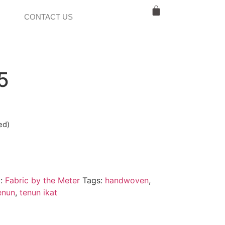
CONTACT US
5
ed)
y:
Fabric by the Meter
Tags:
handwoven
,
enun
,
tenun ikat