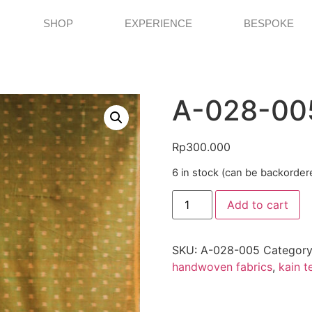
SHOP
EXPERIENCE
BESPOKE
A-028-00
Rp
300.000
6 in stock (can be backorder
Add to cart
SKU:
A-028-005
Categor
handwoven fabrics
,
kain t